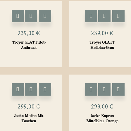
Dieses
Dieses
Produkt
Produkt
weist
weist
239,00
€
239,00
€
mehrere
mehrere
Troyer GLATT Rot-
Troyer GLATT
Varianten
Varianten
Anthrazit
Hellblau-Grau
auf.
auf.
Die
Die
Optionen
Optionen
können
können
auf
auf
Dieses
Dieses
der
der
Produkt
Produkt
Produktseite
Produktseite
weist
weist
299,00
€
299,00
€
gewählt
gewählt
mehrere
mehrere
Jacke Moline Mit
Jacke Kaprun
werden
werden
Varianten
Varianten
Taschen
Mittelblau- Orange
auf.
auf.