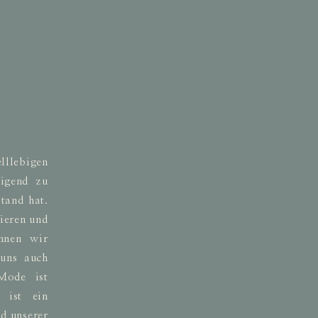
lllebigen
higend zu
tand hat.
tieren und
önnen wir
 uns auch
Mode ist
 ist ein
d unserer