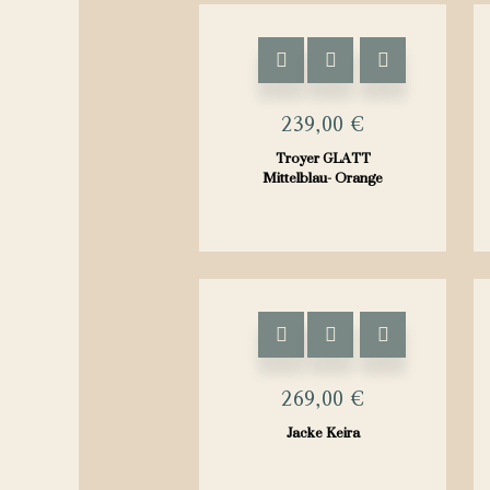
Dieses
Produkt
weist
239,00
€
mehrere
Troyer GLATT
Varianten
Mittelblau- Orange
auf.
Die
Optionen
können
auf
Dieses
der
Produkt
Produktseite
weist
269,00
€
gewählt
mehrere
Jacke Keira
werden
Varianten
auf.