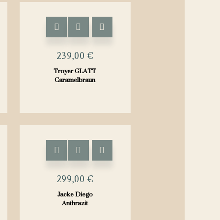
Dieses
Produkt
weist
239,00
€
mehrere
Troyer GLATT
Varianten
Caramelbraun
auf.
Die
Optionen
können
auf
Dieses
der
Produkt
Produktseite
weist
299,00
€
gewählt
mehrere
Jacke Diego
werden
Varianten
Anthrazit
auf.